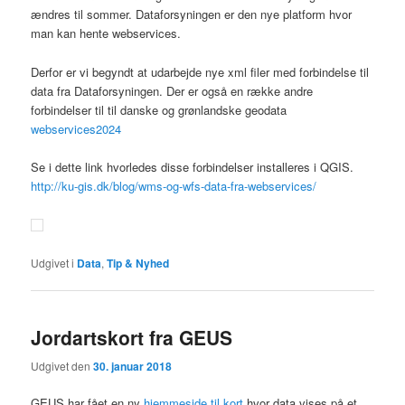
ændres til sommer. Dataforsyningen er den nye platform hvor
man kan hente webservices.
Derfor er vi begyndt at udarbejde nye xml filer med forbindelse til
data fra Dataforsyningen. Der er også en række andre
forbindelser til til danske og grønlandske geodata
webservices2024
Se i dette link hvorledes disse forbindelser installeres i QGIS.
http://ku-gis.dk/blog/wms-og-wfs-data-fra-webservices/
Udgivet i
Data
,
Tip & Nyhed
Jordartskort fra GEUS
Udgivet den
30. januar 2018
GEUS har fået en ny
hjemmeside til kort
hvor data vises på et