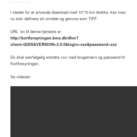
I stedet for at anvende download med 10*10 km blokke, kan man
nu selv definere sit område og gemme som TIFF.
URL ´en til denne tjeneste er
http://kortforsyningen.kms.dk/dhm?
client=QGIS&VERSION=2.0.0&login=xxx&password=xxx
Du skal selvfølgelig erstatte xxx med brugernavn og password til
Kortforsyningen.
Se videoen