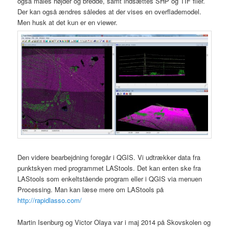
også måles højder og bredde, samt indsættes SHP og TIF filer.
Der kan også ændres således at der vises en overflademodel.
Men husk at det kun er en viewer.
Den videre bearbejdning foregår i QGIS. Vi udtrækker data fra
punktskyen med programmet LAStools. Det kan enten ske fra
LAStools som enkeltstående program eller i QGIS via menuen
Processing. Man kan læse mere om LAStools på
http://rapidlasso.com/
Martin Isenburg og Victor Olaya var i maj 2014 på Skovskolen og