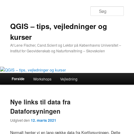
Søg
QGIS – tips, vejledninger og
kurser
Af Lene Fischer, Cand.Scient og Lektor på Københavns Universitet –
Institut for Geovidenskab og Naturforvaltning – Skovskolen
Hovedmenu
Forside
Workshops
Vejledning
Fortsæt
Fortsæt
til
til
Nye links til data fra
primært
sekundært
Dataforsyningen
indhold
indhold
Udgivet den
12. marts 2021
Normalt henter vi en lang række data fra Kortforsyningen. Dette