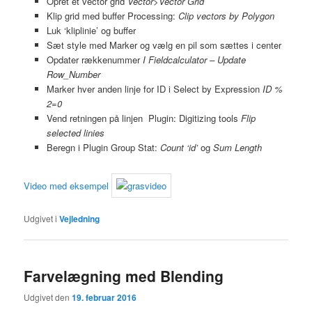
Opret et vector grid
Vector>Vector Grid
Klip grid med buffer Processing:
Clip vectors by Polygon
Luk ‘kliplinie’ og buffer
Sæt style med Marker og vælg en pil som sættes i center
Opdater rækkenummer
I Fieldcalculator – Update
Row_Number
Marker hver anden linje for ID i Select by Expression
ID %
2=0
Vend retningen på linjen Plugin: Digitizing tools
Flip
selected linies
Beregn i Plugin Group Stat:
Count ‘id’
og
Sum Length
Video med eksempel
Udgivet i
Vejledning
Farvelægning med Blending
Udgivet den
19. februar 2016