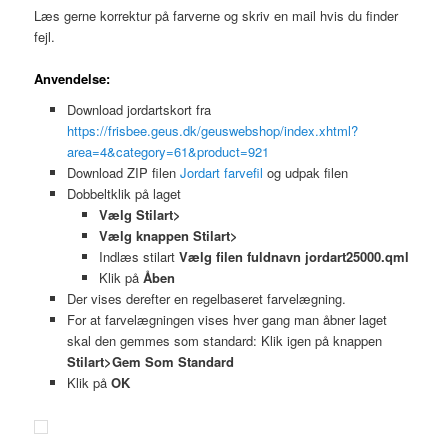
Læs gerne korrektur på farverne og skriv en mail hvis du finder
fejl.
Anvendelse:
Download jordartskort fra
https://frisbee.geus.dk/geuswebshop/index.xhtml?
area=4&category=61&product=921
Download ZIP filen
Jordart farvefil
og udpak filen
Dobbeltklik på laget
Vælg Stilart>
Vælg knappen Stilart>
Indlæs stilart
Vælg filen fuldnavn jordart25000.qml
Klik på
Åben
Der vises derefter en regelbaseret farvelægning.
For at farvelægningen vises hver gang man åbner laget
skal den gemmes som standard: Klik igen på knappen
Stilart>Gem Som Standard
Klik på
OK