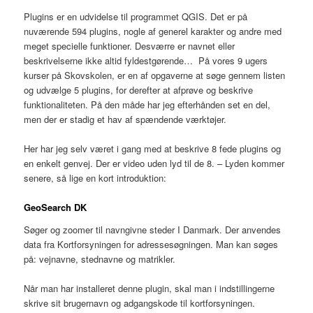
Plugins er en udvidelse til programmet QGIS. Det er på
nuværende 594 plugins, nogle af generel karakter og andre med
meget specielle funktioner. Desværre er navnet eller
beskrivelserne ikke altid fyldestgørende… På vores 9 ugers
kurser på Skovskolen, er en af opgaverne at søge gennem listen
og udvælge 5 plugins, for derefter at afprøve og beskrive
funktionaliteten. På den måde har jeg efterhånden set en del,
men der er stadig et hav af spændende værktøjer.
Her har jeg selv været i gang med at beskrive 8 fede plugins og
en enkelt genvej. Der er video uden lyd til de 8. – Lyden kommer
senere, så lige en kort introduktion:
G
eoSearch DK
Søger og zoomer til navngivne steder I Danmark. Der anvendes
data fra Kortforsyningen for adressesøgningen. Man kan søges
på: vejnavne, stednavne og matrikler.
Når man har installeret denne plugin, skal man i indstillingerne
skrive sit brugernavn og adgangskode til kortforsyningen.