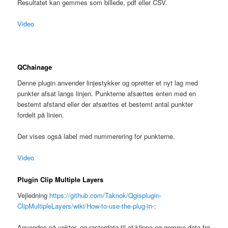
Resultatet kan gemmes som billede, pdf eller CSV.
Video
QChainage
Denne plugin anvender linjestykker og opretter et nyt lag med
punkter afsat langs linjen. Punkterne afsættes enten med en
bestemt afstand eller der afsættes et bestemt antal punkter
fordelt på linien.
Der vises også label med nummerering for punkterne.
Video
Plugin Clip Multiple Layers
Vejledning
https://github.com/Taknok/Qgisplugin-
ClipMultipleLayers/wiki/How-to-use-the-plug-in-
:
Anvendes på vektor- og rasterdata til at klippe og gemme data fra