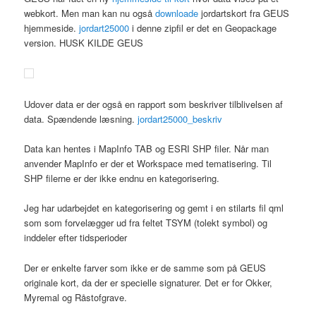
webkort. Men man kan nu også
downloade
jordartskort fra GEUS
hjemmeside.
jordart25000
i denne zipfil er det en Geopackage
version. HUSK KILDE GEUS
Udover data er der også en rapport som beskriver tilblivelsen af
data. Spændende læsning.
jordart25000_beskriv
Data kan hentes i MapInfo TAB og ESRI SHP filer. Når man
anvender MapInfo er der et Workspace med tematisering. Til
SHP filerne er der ikke endnu en kategorisering.
Jeg har udarbejdet en kategorisering og gemt i en stilarts fil qml
som som forvelægger ud fra feltet TSYM (tolekt symbol) og
inddeler efter tidsperioder
Der er enkelte farver som ikke er de samme som på GEUS
originale kort, da der er specielle signaturer. Det er for Okker,
Myremal og Råstofgrave.